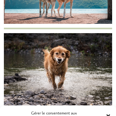
Gérer le consentement aux
3. Un toilettage léger mais soigné