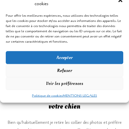
cookies
Un chien propre et bien brossé ressort beaucoup mieux sur les
Pour offrir les meilleures expériences, nous utilisons des technologies telles
que les cookies pour stocker et/ou accéder aux informations des appareils. Le
photos. Pas besoin d’un toilettage complet (surtout que la plupart
fait de consentir à ces technologies nous permettra de traiter des données
du temps ils finissent à l'eau ou dans le sable
), mais un coup de
telles que le comportement de navigation ou les ID uniques sur ce site. Le fait
de ne pas consentir ou de retirer son consentement peut avoir un effet négatif
brosse rapide permet d’éliminer les poils morts et de mettre en
sur certaines caractéristiques et fonctions.
valeur sa fourrure.
Accepter
Astuce :
vérifiez les oreilles, le museau et les yeux pour que le
portrait chien
soit parfait. Les détails font toute la différence dans
Refuser
vos clichés.
Voir les préférences
Politique de cookies
MENTIONS LEGALES
4. Accessoires discrets et élégants pour
votre chien
Bien qu'habituellement je retire les collier des photos et préfère