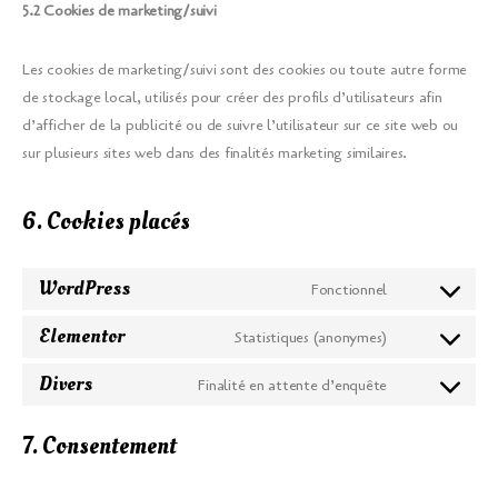
5.2 Cookies de marketing/suivi
Les cookies de marketing/suivi sont des cookies ou toute autre forme
de stockage local, utilisés pour créer des profils d’utilisateurs afin
d’afficher de la publicité ou de suivre l’utilisateur sur ce site web ou
sur plusieurs sites web dans des finalités marketing similaires.
6. Cookies placés
WordPress
Fonctionnel
Consent
to
Elementor
Statistiques (anonymes)
Consent
service
to
Divers
Finalité en attente d’enquête
wordpress
Consent
service
to
elementor
7. Consentement
service
divers